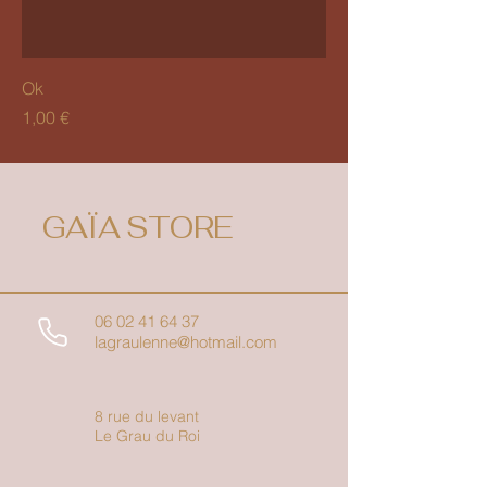
Ok
Prix
1,00 €
GAÏA STORE
06 02 41 64 37
lagraulenne@hotmail.com
8 rue du levant
Le Grau du Roi