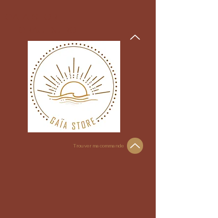
GAÏA STORE _
LE GRAU DU ROI
Trouver ma commande