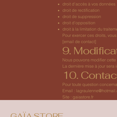
droit d'accès à vos données
droit de rectification
droit de suppression
droit d'opposition
droit à la limitation du traitem
Pour exercer ces droits, vous
[email de contact]
9. Modifica
Nous pouvons modifier cette p
La dernière mise à jour sera 
10. Contac
Pour toute question concernan
Email :
lagraulenne@hotmail
Site : gaiastore.fr
GAÏA STORE