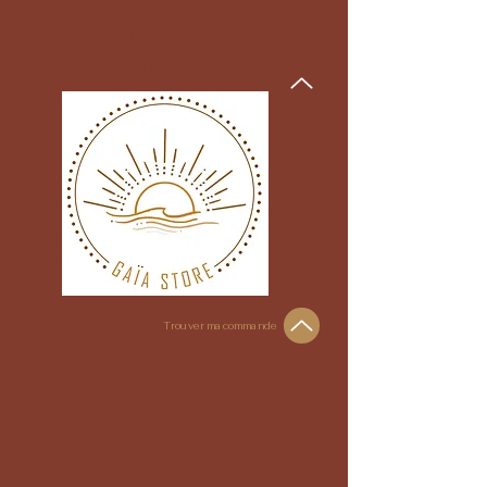
GAÏA STORE _
LE GRAU DU ROI
Trouver ma commande